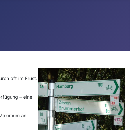
ren oft im Frust.
rfügung – eine
n Maximum an