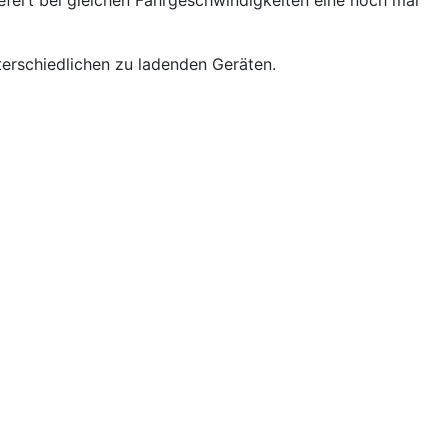
fert bei gleichen Fahrgeschwindigkeiten eine noch mal
terschiedlichen zu ladenden Geräten.