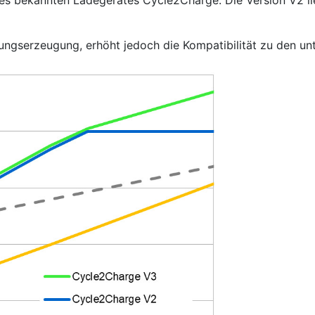
es bekannten Ladegerätes Cycle2Charge. Die Version V2 lie
ungserzeugung, erhöht jedoch die Kompatibilität zu den un