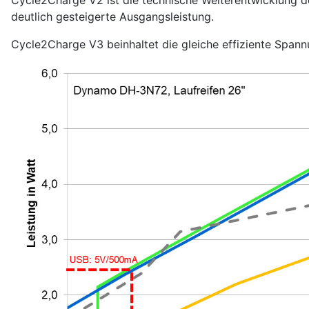
Cycle2Charge V2 ist die technische Weiterentwicklung d
deutlich gesteigerte Ausgangsleistung.
Cycle2Charge V3 beinhaltet die gleiche effiziente Spann