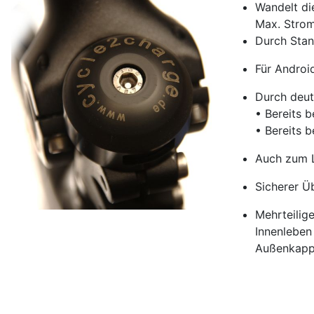
Wandelt d
Max. Stro
Durch Stan
Für Androi
Durch deut
• Bereits 
• Bereits 
Auch zum L
Sicherer Ü
Mehrteilig
Innenleben
Außenkappe